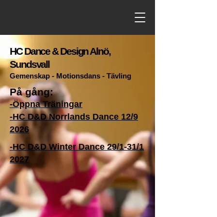
HC Dance & Design Alnö,
Sundsvall
Gemenskap - Motionsdans - Tävling
På gång:
-Öppna Träningar
-HC D&D Norrlands Dance 12/9
2026
-HC D&D Winter Dance 29/1-31/1
2027