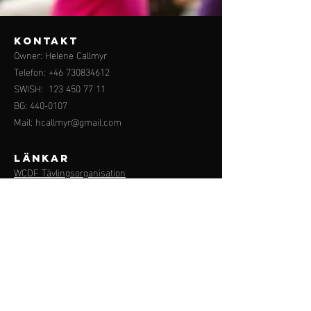
KONTAKT
Owner: Helene Callmyr
Telefon:
+46 730834612
SWISH:
123 450 77 11
BG:
440-0107
Mail:
hcallmyr@gmail.com
LÄNKAR
WCDF Tävlingsorganisation
Alnö Linedance
Zeta Rent o Event Dansskor